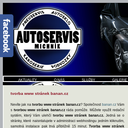
AKTUALITY
O NÁS
SLUŽBY
GALERIE
tvorba www stránek banan.cz
Nevíte jak na
tvorbu www stránek banan.cz
? Společnost
banan.cz
Vám
s
tvorbou www stránek banan.cz
ráda pomůže. Můžete využít redační
systém, který Vám ulehčí
tvorbu www stránek banan.cz.
Jedná se o
stránky, které naisntalujete v administraci webhostingu jedním kliknutím,
samotná instalace pak trvá přibližně 15 minut.
Tvorba www stránek