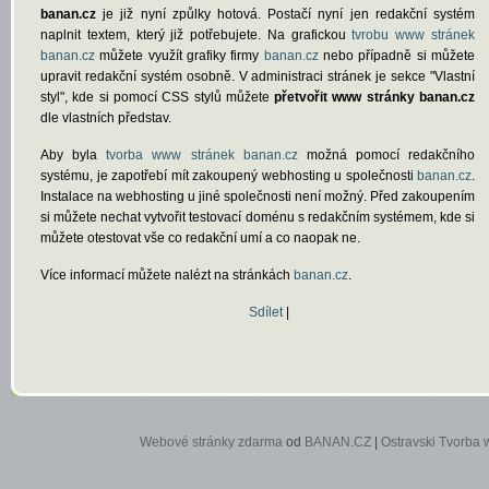
banan.cz
je již nyní způlky hotová. Postačí nyní jen redakční systém
naplnit textem, který již potřebujete. Na grafickou
tvrobu www stránek
banan.cz
můžete využít grafiky firmy
banan.cz
nebo případně si můžete
upravit redakční systém osobně. V administraci stránek je sekce "Vlastní
styl", kde si pomocí CSS stylů můžete
přetvořit www stránky banan.cz
dle vlastních představ.
Aby byla
tvorba www stránek banan.cz
možná pomocí redakčního
systému, je zapotřebí mít zakoupený webhosting u společnosti
banan.cz
.
Instalace na webhosting u jiné společnosti není možný. Před zakoupením
si můžete nechat vytvořit testovací doménu s redakčním systémem, kde si
můžete otestovat vše co redakční umí a co naopak ne.
Více informací můžete nalézt na stránkách
banan.cz
.
Sdílet
|
Webové stránky zdarma
od
BANAN.CZ
|
Ostravski Tvorba 