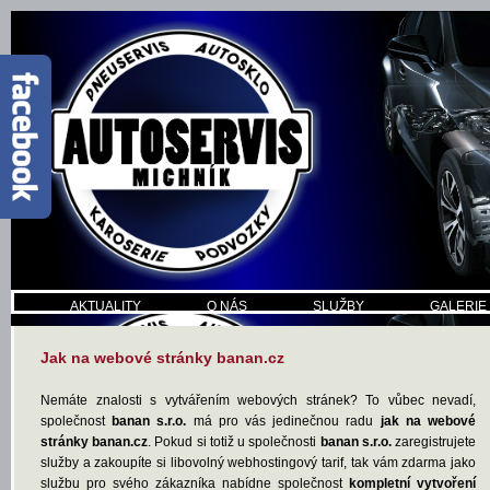
AKTUALITY
O NÁS
SLUŽBY
GALERIE
Jak na webové stránky banan.cz
Nemáte znalosti s vytvářením webových stránek? To vůbec nevadí,
společnost
banan s.r.o.
má pro vás jedinečnou radu
jak na webové
stránky banan.cz
. Pokud si totiž u společnosti
banan s.r.o.
zaregistrujete
služby a zakoupíte si libovolný webhostingový tarif, tak vám zdarma jako
službu pro svého zákazníka nabídne společnost
kompletní vytvoření