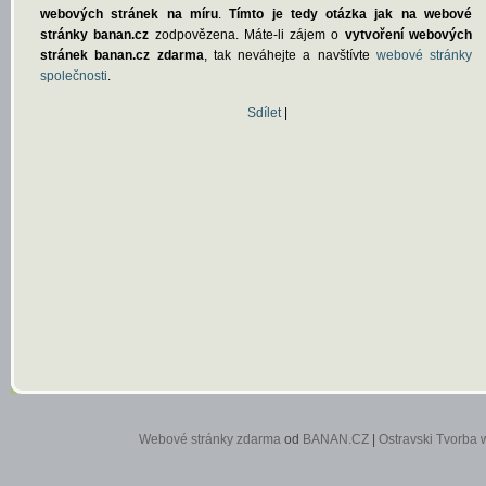
webových stránek na míru
.
Tímto je tedy otázka jak na webové
stránky banan.cz
zodpovězena. Máte-li zájem o
vytvoření webových
stránek banan.cz zdarma
, tak neváhejte a navštívte
webové stránky
společnosti
.
Sdílet
|
Webové stránky zdarma
od
BANAN.CZ
|
Ostravski Tvorba 